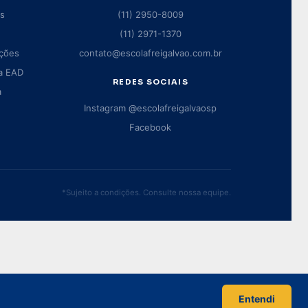
as
(11) 2950-8009
(11) 2971-1370
ações
contato@escolafreigalvao.com.br
a EAD
REDES SOCIAIS
a
Instagram @escolafreigalvaosp
Facebook
*Sujeito a condições. Consulte nossa equipe.
ence WP
Entendi