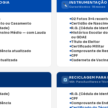
OGIA
INSTRUMENTAÇÃO 
Curso técnico · 18 meses
s
02 Fotos 3×4 recent
nto ou Casamento
Certidão de Nascim
idade)
R.G. (Cédula de Iden
 Ensino Médio — com Lauda
Histórico Escolar d
ou GDAE
Título de Eleitor
Certificado Militar
ência atualizado
Comprovante de Res
CPF
atualizada
Caderneta de Vacina
RECICLAGEM PARA 
45h · Para Auxiliares e T
idade)
R.G. (Cédula de Iden
CPF
dência
Comprovante de En
Certificado do Técn