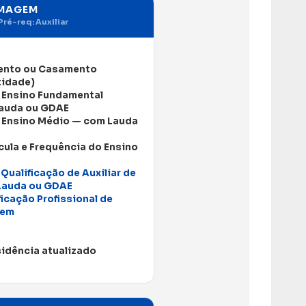
RMAGEM
Pré-req: Auxiliar
ento ou Casamento
tidade)
o Ensino Fundamental
Lauda ou GDAE
o Ensino Médio — com Lauda
cula e Frequência do Ensino
 Qualificação de Auxiliar de
Lauda ou GDAE
ficação Profissional de
gem
idência atualizado