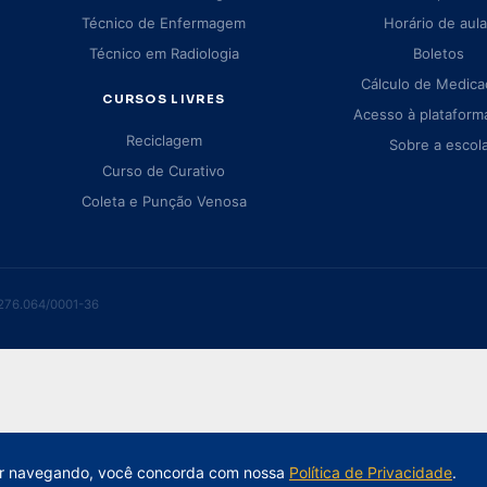
Técnico de Enfermagem
Horário de aul
Técnico em Radiologia
Boletos
Cálculo de Medic
CURSOS LIVRES
Acesso à plataform
Reciclagem
Sobre a escol
Curso de Curativo
Coleta e Punção Venosa
.276.064/0001-36
Escola Técnica Frei Galvão - Tema WordPress por
Kad
nuar navegando, você concorda com nossa
Política de Privacidade
.