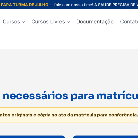
 PARA TURMA DE JULHO
— fale com nosso time! A SAÚDE PRECISA DE
Cursos
Cursos Livres
Documentação
Contat
necessários para matrícu
entos
originais e cópia
no ato da matrícula para conferência.