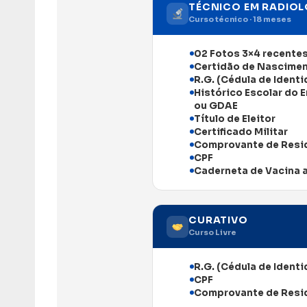
TÉCNICO EM RADIOL
Curso técnico · 18 meses
02 Fotos 3×4 recente
Certidão de Nascime
R.G. (Cédula de Ident
Histórico Escolar do
ou GDAE
Título de Eleitor
Certificado Militar
Comprovante de Resid
CPF
Caderneta de Vacina 
CURATIVO
Curso Livre
R.G. (Cédula de Ident
CPF
Comprovante de Resi