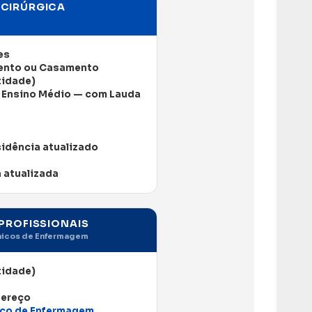
CIRÚRGICA
es
ento ou Casamento
tidade)
o Ensino Médio — com Lauda
idência atualizado
 atualizada
PROFISSIONAIS
écnicos de Enfermagem
tidade)
dereço
ico de Enfermagem