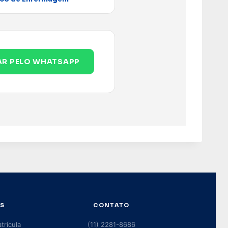
AR PELO WHATSAPP
S
CONTATO
rícula
(11) 2281-8686