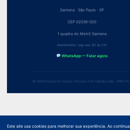
Santana · São Paulo · SP
CEP 02036-020
1 quadra do Metrô Santana
Atendimento: seg–sex, 8h às 21h
WhatsApp — Falar agora
© 2026 Escola de Cursos Técnicos Frei Galvão Ltda · CNPJ 11
© 2026 
Este site usa cookies para melhorar sua experiência. Ao conti