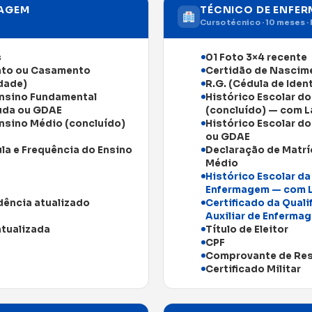
MAGEM
TÉCNICO DE ENFE
Curso técnico · 10 meses · 
s
01 Foto 3×4 recente
nto ou Casamento
Certidão de Nascim
idade)
R.G. (Cédula de Iden
Ensino Fundamental
Histórico Escolar d
uda ou GDAE
(concluído) — com 
Ensino Médio (concluído)
Histórico Escolar d
ou GDAE
la e Frequência do Ensino
Declaração de Matrí
Médio
Histórico Escolar da
Enfermagem — com 
ência atualizado
Certificado da Quali
Auxiliar de Enferma
atualizada
Título de Eleitor
CPF
Comprovante de Res
Certificado Militar