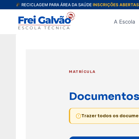
Pular
RECICLAGEM PARA ÁREA DA SAÚDE
INSCRIÇÕES ABERTAS
para
o
A Escola
Conteúdo
MATRÍCULA
Documentos 
Trazer todos os docum