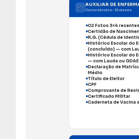
AUXILIAR DE ENFER
Curso técnico · 15 meses
02 Fotos 3×4 recente
Certidão de Nascime
R.G. (Cédula de Ident
Histórico Escolar do 
(concluído) — com La
Histórico Escolar do 
— com Lauda ou GDAE
Declaração de Matrícu
Médio
Título de Eleitor
CPF
Comprovante de Resid
Certificado Militar
Caderneta de Vacina 