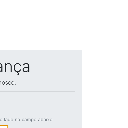
ança
nosco.
ao lado no campo abaixo