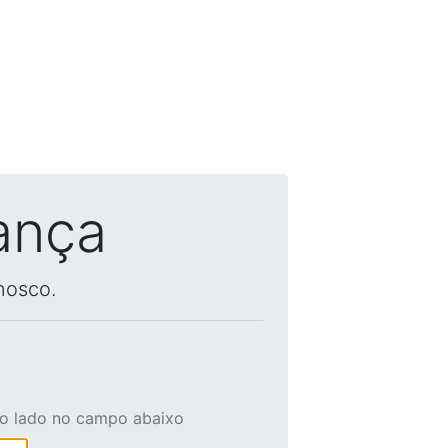
ança
nosco.
ao lado no campo abaixo